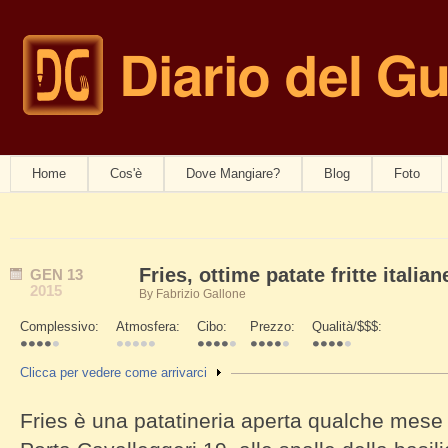
Diario del G
navwom
Home
Cos'è
Dove Mangiare?
Blog
Foto
Fries, ottime patate fritte italian
GEN
13
2015
By
Fabrizio Gallone
Complessivo:
Atmosfera:
Cibo:
Prezzo:
Qualità/$$$:
Schede Verticali
Mostra
Clicca per vedere come arrivarci
Fries è una patatineria aperta qualche mese 