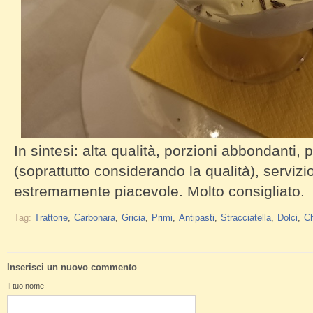
In sintesi: alta qualità, porzioni abbondanti,
(soprattutto considerando la qualità), servizi
estremamente piacevole. Molto consigliato.
Tag:
Trattorie
Carbonara
Gricia
Primi
Antipasti
Stracciatella
Dolci
C
Inserisci un nuovo commento
Il tuo nome