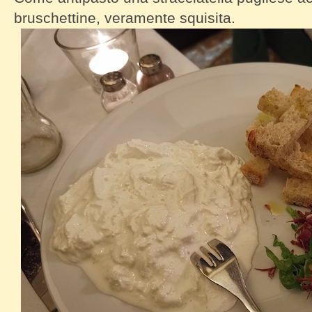
bruschettine, veramente squisita.
Tavolo Ventisette Stracciatella by Diar