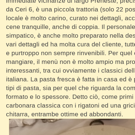
immediate vicinanze di largo Preneste, prec
da Ceri 6, è una piccola trattoria (solo 22 post
locale è molto carino, curato nei dettagli, ac
cene tranquille, anche di coppia. Il personal
simpatico, è anche molto preparato nella desc
vari dettagli ed ha molta cura del cliente, tu
e purtroppo non sempre rinvenibili. Per quel
mangiare, il menù non è molto ampio ma pr
interessanti, tra cui ovviamente i classici del
italiana. La pasta fresca è fatta in casa ed è 
tipi di pasta, sia per quel che riguarda la co
formato e lo spessore. Detto ciò, come prim
carbonara classica con i rigatoni ed una gricia
chitarra, entrambe ottime ed abbondanti.
Tavolo Ventisette Carbonara by Diario