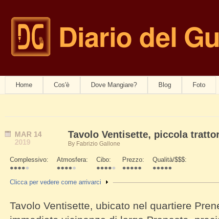
Diario del G
navwom
Home
Cos'è
Dove Mangiare?
Blog
Foto
Tavolo Ventisette, piccola tratto
MAR
14
2019
By
Fabrizio Gallone
Complessivo:
Atmosfera:
Cibo:
Prezzo:
Qualità/$$$:
Schede Verticali
Mostra
Clicca per vedere come arrivarci
Tavolo Ventisette, ubicato nel quartiere Pren