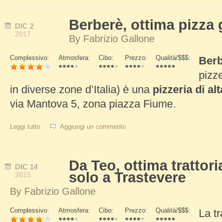
Berberè, ottima pizz
DIC
2
2017
By
Fabrizio Gallone
Complessivo:
Atmosfera:
Cibo:
Prezzo:
Qualità/$$$:
Ber
Schede Verticali
pizz
in diverse zone d’Italia) è una
pizzeria di alt
via Mantova 5, zona piazza Fiume.
Leggi tutto
su Berberè, ottima pizza gourmet a Roma
Aggiungi un commento
Da Teo, ottima trattor
DIC
14
solo a Trastevere
2015
By
Fabrizio Gallone
Complessivo:
Atmosfera:
Cibo:
Prezzo:
Qualità/$$$:
La tr