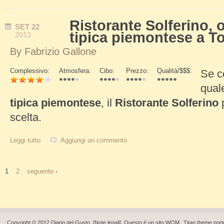
Ristorante Solferino, 
SET
22
tipica piemontese a T
2013
By
Fabrizio Gallone
Complessivo:
Atmosfera:
Cibo:
Prezzo:
Qualità/$$$:
Se c
Schede Verticali
qual
tipica piemontese
, il
Ristorante Solferino
scelta.
Leggi tutto
su Ristorante Solferino, ottima cucina tipica piemontese a Tori
Aggiungi un commento
1
2
seguente ›
Pagine
Copyright © 2012 Diario del Gusto. [
Note legali
]. Questo è un sito
WOM
.
Titan theme
port