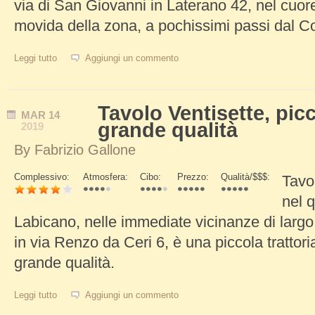
via di San Giovanni in Laterano 42, nel cuore
movida della zona, a pochissimi passi dal C
Leggi tutto
su Il Salotto del Colosseo, ristorante elegante e di qualità
Aggiungi un commento
Tavolo Ventisette, picc
MAR
14
grande qualità
2019
By
Fabrizio Gallone
Complessivo:
Atmosfera:
Cibo:
Prezzo:
Qualità/$$$:
Tavo
Schede Verticali
nel q
Labicano, nelle immediate vicinanze di larg
in via Renzo da Ceri 6, è una piccola trattoria
grande qualità.
Leggi tutto
su Tavolo Ventisette, piccola trattoria di grande qualità
Aggiungi un commento