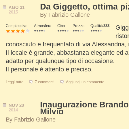
Da Giggetto, ottima p
AGO
31
2015
By
Fabrizio Gallone
Complessivo:
Atmosfera:
Cibo:
Prezzo:
Qualità/$$$:
Gigg
Schede Verticali
risto
conosciuto e frequentato di via Alessandria, n
Il locale è grande, abbastanza elegante ed 
adatto per qualunque tipo di occasione.
Il personale è attento e preciso.
Leggi tutto
su Da Giggetto, ottima pizza romana
7 commenti
Aggiungi un commento
Inaugurazione Brando 
NOV
20
Milvio
2014
By
Fabrizio Gallone