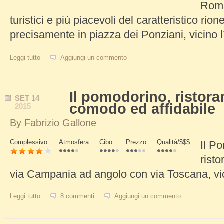
Schede Verticali
Roma
turistici e più piacevoli del caratteristico rio
precisamente in piazza dei Ponziani, vicino l’
Leggi tutto
su Da Teo, ottima trattoria romana e non solo a Trastevere
Aggiungi un commento
Il pomodorino, ristor
SET
14
comodo ed affidabile
2015
By
Fabrizio Gallone
Complessivo:
Atmosfera:
Cibo:
Prezzo:
Qualità/$$$:
Il P
Schede Verticali
risto
via Campania ad angolo con via Toscana, vi
Leggi tutto
su Il pomodorino, ristorante di Roma comodo ed affidabile
8 commenti
Aggiungi un commento