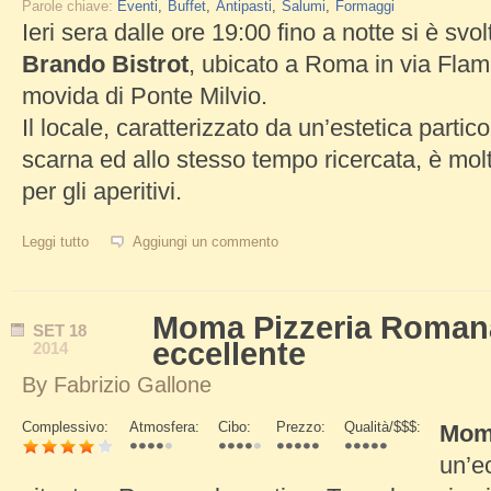
Parole chiave:
Eventi
Buffet
Antipasti
Salumi
Formaggi
Ieri sera dalle ore 19:00 fino a notte si è svolt
Brando Bistrot
, ubicato a Roma in via Flami
movida di Ponte Milvio.
Il locale, caratterizzato da un’estetica parti
scarna ed allo stesso tempo ricercata, è molt
per gli aperitivi.
Leggi tutto
su Inaugurazione Brando Bistrot a Ponte Milvio
Aggiungi un commento
Moma Pizzeria Romana
SET
18
eccellente
2014
By
Fabrizio Gallone
Complessivo:
Atmosfera:
Cibo:
Prezzo:
Qualità/$$$:
Mom
Schede Verticali
un’e