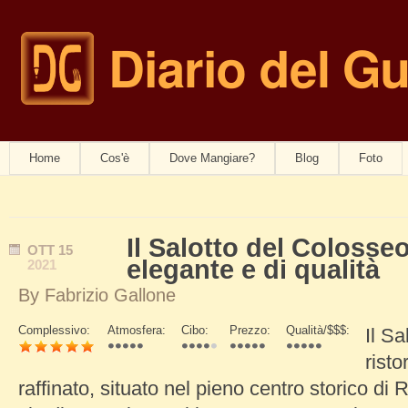
Diario del G
navwom
Home
Cos'è
Dove Mangiare?
Blog
Foto
Il Salotto del Colosseo
OTT
15
elegante e di qualità
2021
By
Fabrizio Gallone
Complessivo:
Atmosfera:
Cibo:
Prezzo:
Qualità/$$$:
Il S
Schede Verticali
risto
raffinato, situato nel pieno centro storico d