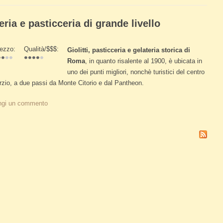
teria e pasticceria di grande livello
ezzo:
Qualità/$$$:
Giolitti, pasticceria e gelateria storica di
Roma
, in quanto risalente al 1900, è ubicata in
uno dei punti migliori, nonchè turistici del centro
rzio, a due passi da Monte Citorio e dal Pantheon.
a di grande livello
ngi un commento