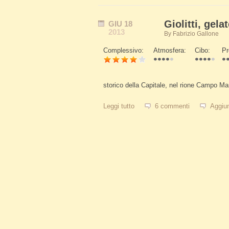
Giolitti, gela
GIU
18
2013
By
Fabrizio Gallone
Complessivo:
Atmosfera:
Cibo:
Pr
Schede Verticali
storico della Capitale, nel rione Campo Ma
Leggi tutto
su Giolitti, gelateria e pasticceri
6 commenti
Aggiu