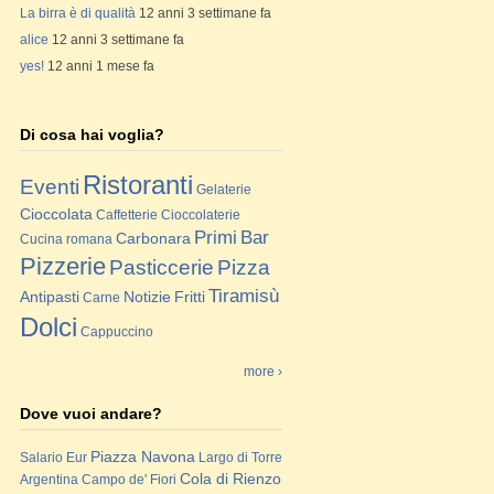
La birra è di qualità
12 anni 3 settimane fa
alice
12 anni 3 settimane fa
yes!
12 anni 1 mese fa
Di cosa hai voglia?
Ristoranti
Eventi
Gelaterie
Cioccolata
Caffetterie
Cioccolaterie
Primi
Bar
Carbonara
Cucina romana
Pizzerie
Pasticcerie
Pizza
Tiramisù
Antipasti
Notizie
Fritti
Carne
Dolci
Cappuccino
more ›
Dove vuoi andare?
Piazza Navona
Salario
Eur
Largo di Torre
Cola di Rienzo
Argentina
Campo de' Fiori