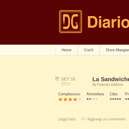
Diari
navwom
Home
Cos'è
Dove Mangia
La Sandwiche
SET
18
2013
By
Fabrizio Gallone
Complessivo:
Atmosfera:
Cibo:
Pr
Schede Verticali
Leggi tutto
su La Sandwicheria, ottima pani
Aggiungi un commento