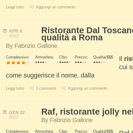
Leggi tutto
su Fattoincasa, ottima trattoria nel centro di Roma
Aggiungi un commento
Ristorante Dal Toscan
APR
4
qualità a Roma
2013
By
Fabrizio Gallone
Complessivo:
Atmosfera:
Cibo:
Prezzo:
Qualità/$$$:
Il
ri
Schede Verticali
cui s
come suggerisce il nome, dalla
Leggi tutto
su Ristorante Dal Toscano, carne di qualità a Roma
3 commenti
Aggiungi un commento
Raf, ristorante jolly ne
GEN
22
2013
By
Fabrizio Gallone
Complessivo:
Atmosfera:
Cibo:
Prezzo:
Qualità/$$$: