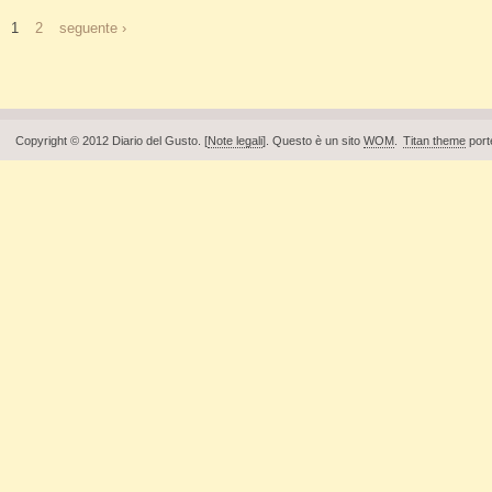
1
2
seguente ›
Pagine
Copyright © 2012 Diario del Gusto. [
Note legali
]. Questo è un sito
WOM
.
Titan theme
port
Piè di pagina