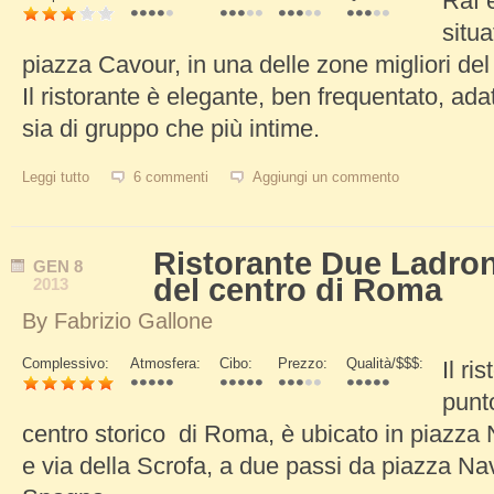
Raf è
Schede Verticali
situa
piazza Cavour, in una delle zone migliori del 
Il ristorante è elegante, ben frequentato, adat
sia di gruppo che più intime.
Leggi tutto
su Raf, ristorante jolly nel cuore di Prati
6 commenti
Aggiungi un commento
Ristorante Due Ladron
GEN
8
del centro di Roma
2013
By
Fabrizio Gallone
Complessivo:
Atmosfera:
Cibo:
Prezzo:
Qualità/$$$:
Il ri
Schede Verticali
punto
centro storico di Roma, è ubicato in piazza N
e via della Scrofa, a due passi da piazza Na