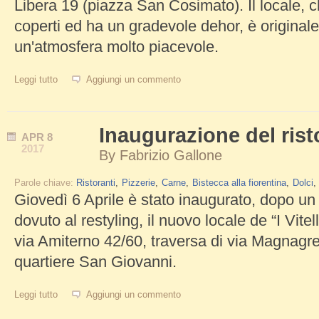
Libera 19 (piazza San Cosimato). Il locale, 
coperti ed ha un gradevole dehor, è originale
un'atmosfera molto piacevole.
Leggi tutto
su Rione 13, ottimo ristorante a Trastevere
Aggiungi un commento
Inaugurazione del risto
APR
8
2017
By
Fabrizio Gallone
Parole chiave:
Ristoranti
Pizzerie
Carne
Bistecca alla fiorentina
Dolci
Giovedì 6 Aprile è stato inaugurato, dopo un
dovuto al restyling, il nuovo locale de “I Vitell
via Amiterno 42/60, traversa di via Magnagre
quartiere San Giovanni.
Leggi tutto
su Inaugurazione del ristorante I Vitelloni
Aggiungi un commento