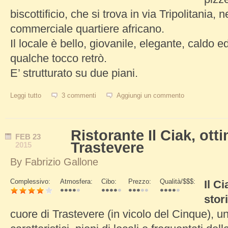
biscottificio, che si trova in via Tripolitania, 
commerciale quartiere africano.
Il locale è bello, giovanile, elegante, caldo 
qualche tocco retrò.
E’ strutturato su due piani.
Leggi tutto
su Ristorante Dolce di Roma, il tempio dei golosi
3 commenti
Aggiungi un commento
Ristorante Il Ciak, ott
FEB
23
Trastevere
2015
By
Fabrizio Gallone
Complessivo:
Atmosfera:
Cibo:
Prezzo:
Qualità/$$$:
Il C
Schede Verticali
stor
cuore di Trastevere (in vicolo del Cinque), un