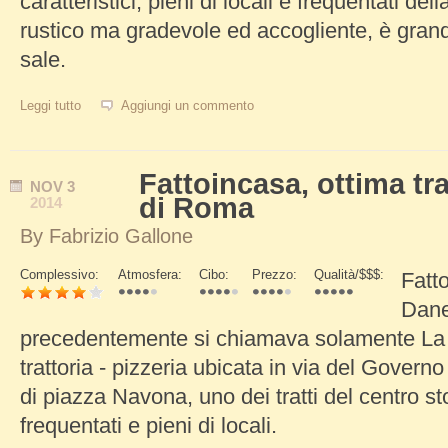
caratteristici, pieni di locali e frequentati dell
rustico ma gradevole ed accogliente, è grande
sale.
Leggi tutto
su Ristorante Il Ciak, ottima carne a Trastevere
Aggiungi un commento
Fattoincasa, ottima tra
NOV
3
di Roma
2014
By
Fabrizio Gallone
Complessivo:
Atmosfera:
Cibo:
Prezzo:
Qualità/$$$:
Fatt
Schede Verticali
Dane
precedentemente si chiamava solamente La
trattoria - pizzeria ubicata in via del Govern
di piazza Navona, uno dei tratti del centro s
frequentati e pieni di locali.