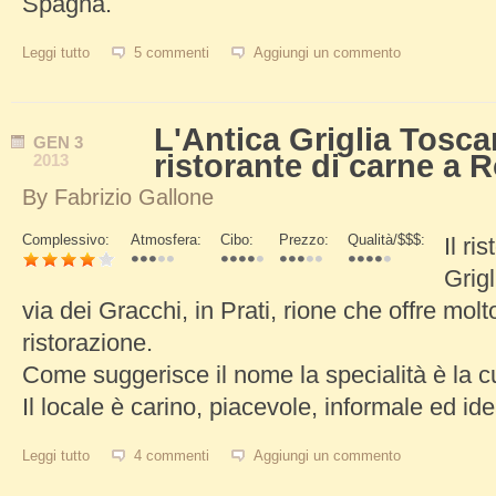
Spagna.
Leggi tutto
su Ristorante Due Ladroni, un classico del centro di Roma
5 commenti
Aggiungi un commento
L'Antica Griglia Tosca
GEN
3
ristorante di carne a
2013
By
Fabrizio Gallone
Complessivo:
Atmosfera:
Cibo:
Prezzo:
Qualità/$$$:
Il ri
Schede Verticali
Grigl
via dei Gracchi, in Prati, rione che offre molt
ristorazione.
Come suggerisce il nome la specialità è la c
Il locale è carino, piacevole, informale ed ide
Leggi tutto
su L'Antica Griglia Toscana, ottimo ristorante di carne a Roma
4 commenti
Aggiungi un commento