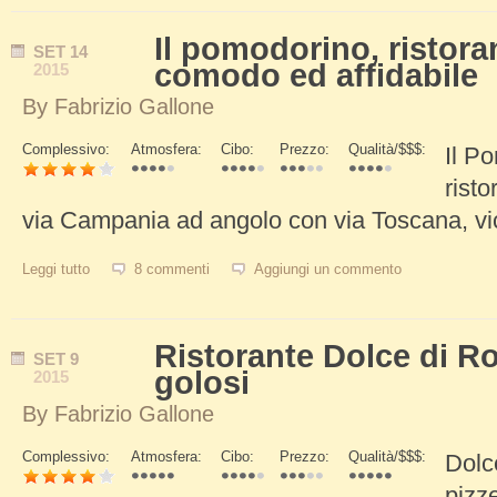
Il pomodorino, ristor
SET
14
comodo ed affidabile
2015
By
Fabrizio Gallone
Complessivo:
Atmosfera:
Cibo:
Prezzo:
Qualità/$$$:
Il P
Schede Verticali
risto
via Campania ad angolo con via Toscana, vi
Leggi tutto
su Il pomodorino, ristorante di Roma comodo ed affidabile
8 commenti
Aggiungi un commento
Ristorante Dolce di Ro
SET
9
golosi
2015
By
Fabrizio Gallone
Complessivo:
Atmosfera:
Cibo:
Prezzo:
Qualità/$$$:
Dolce
Schede Verticali
pizze