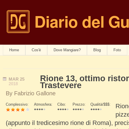
Diario del G
navwom
Home
Cos'è
Dove Mangiare?
Blog
Foto
Rione 13, ottimo risto
MAR
25
Trastevere
2018
By
Fabrizio Gallone
Complessivo:
Atmosfera:
Cibo:
Prezzo:
Qualità/$$$:
Rion
Schede Verticali
pizze
(appunto il tredicesimo rione di Roma), pre