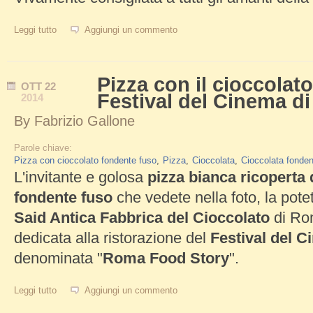
Leggi tutto
su Cioccolata calda con panna di Giolitti
Aggiungi un commento
Pizza con il cioccolato
OTT
22
Festival del Cinema d
2014
By
Fabrizio Gallone
Parole chiave:
Pizza con cioccolato fondente fuso
Pizza
Cioccolata
Cioccolata fonden
L'invitante e golosa
pizza bianca ricoperta 
fondente fuso
che vedete nella foto, la pote
Said Antica Fabbrica del Cioccolato
di Rom
dedicata alla ristorazione del
Festival del 
denominata "
Roma Food Story
".
Leggi tutto
su Pizza con il cioccolato di Said al Festival del Cinema di Ro
Aggiungi un commento