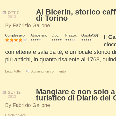
Al Bicerin, storico caf
OTT
7
di Torino
2013
By
Fabrizio Gallone
Complessivo:
Atmosfera:
Cibo:
Prezzo:
Qualità/$$$:
Il
Ca
Schede Verticali
ciocc
confetteria e sala da tè, è un locale storico 
più antichi, in quanto risalente al 1763, quin
Leggi tutto
su Al Bicerin, storico caffè e cioccolateria di Torino
Aggiungi un commento
Mangiare e non solo a
SET
12
turistico di Diario del
2013
By
Fabrizio Gallone
Parole chiave: