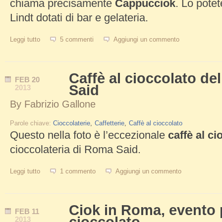
chiama precisamente
Cappucciok
. Lo potet
Lindt dotati di bar e gelateria.
Leggi tutto
su Cappucciok, cappuccino al cioccolato Lindt
5 commenti
Aggiungi un commento
Caffè al cioccolato del
FEB
20
Said
2013
By
Fabrizio Gallone
Parole chiave:
Cioccolaterie
Caffetterie
Caffè al cioccolato
Questo nella foto è l’eccezionale
caffè al ci
cioccolateria di Roma Said.
Leggi tutto
su Caffè al cioccolato della cioccolateria Said
1 commento
Aggiungi un commento
Ciok in Roma, evento p
FEB
11
2013