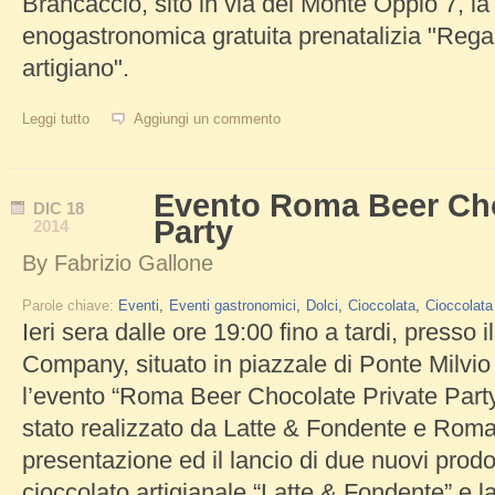
Brancaccio, sito in via del Monte Oppio 7, l
enogastronomica gratuita prenatalizia "Rega
artigiano".
Leggi tutto
su Regalo d'autore, dono artigiano a Palazzo Brancaccio
Aggiungi un commento
Evento Roma Beer Cho
DIC
18
Party
2014
By
Fabrizio Gallone
Parole chiave:
Eventi
Eventi gastronomici
Dolci
Cioccolata
Cioccolata
Ieri sera dalle ore 19:00 fino a tardi, presso
Company, situato in piazzale di Ponte Milvio 
l’evento “Roma Beer Chocolate Private Part
stato realizzato da Latte & Fondente e Rom
presentazione ed il lancio di due nuovi prodotti
cioccolato artigianale “Latte & Fondente” e l