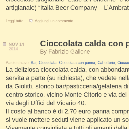
artigianale) “Italia Beer Company – L’Ambrat
Leggi tutto
su Evento Roma Beer Chocolate Private Party
Aggiungi un commento
Cioccolata calda con p
NOV
14
2014
By
Fabrizio Gallone
Parole chiave:
Bar
Cioccolata
Cioccolata con panna
Caffetterie
Ciocco
La deliziosa cioccolata calda, con abbondan
servita a parte (su richiesta), che vedete nell
da Giolitti, storico bar/pasticceria/gelateria 
centro storico, vicino Monte Citorio e via de
via degli Uffici del Vicario 40.
Il costo al banco è di 2,70 euro panna comp
si vuole mettere seduti viene applicato un s
Vivamente consigliata a tutti gli amanti della