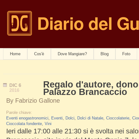
Diario del G
navwom
Home
Cos'è
Dove Mangiare?
Blog
Foto
Regalo d'autore, dono 
DIC
6
Palazzo Brancaccio
2016
By
Fabrizio Gallone
Parole chiave:
Eventi enogastronomici
Eventi
Dolci
Dolci di Natale
Cioccolaterie
Cio
Cioccolata fondente
Vini
Ieri dalle 17:00 alle 21:30 si è svolta nei sal