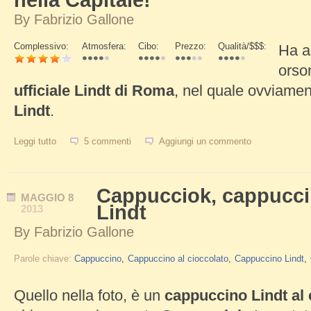
nella Capitale!
By
Fabrizio Gallone
Complessivo:
Atmosfera:
Cibo:
Prezzo:
Qualità/$$$:
Ha a
Schede Verticali
orso
ufficiale Lindt di Roma
, nel quale ovviamen
Lindt
.
Leggi tutto
su Nuovo negozio Lindt di Roma. Finalmente anche il gelato Lind
5 commenti
Aggiungi un commento
Cappucciok, cappuccin
MAGGIO
8
Lindt
2013
By
Fabrizio Gallone
Parole chiave:
Cappuccino
Cappuccino al cioccolato
Cappuccino Lindt
Quello nella foto, è un
cappuccino Lindt al 