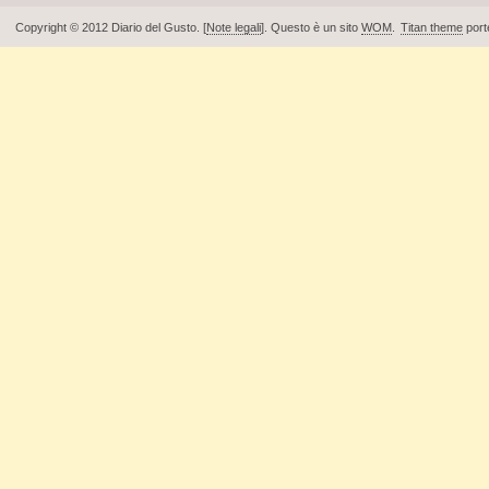
Copyright © 2012 Diario del Gusto. [
Note legali
]. Questo è un sito
WOM
.
Titan theme
port
Piè di pagina