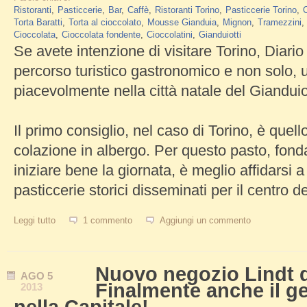
Ristoranti
Pasticcerie
Bar
Caffè
Ristoranti Torino
Pasticcerie Torino
C
Torta Baratti
Torta al cioccolato
Mousse Gianduia
Mignon
Tramezzini
Cioccolata
Cioccolata fondente
Cioccolatini
Gianduiotti
Se avete intenzione di visitare Torino, Diario
percorso turistico gastronomico e non solo, u
piacevolmente nella città natale del Gianduio
Il primo consiglio, nel caso di Torino, è quello
colazione in albergo. Per questo pasto, fonda
iniziare bene la giornata, è meglio affidarsi a
pasticcerie storici disseminati per il centro del
Leggi tutto
su Mangiare e non solo a Torino. Percorso turistico di Diario de
1 commento
Aggiungi un commento
Nuovo negozio Lindt 
AGO
5
Finalmente anche il ge
2013