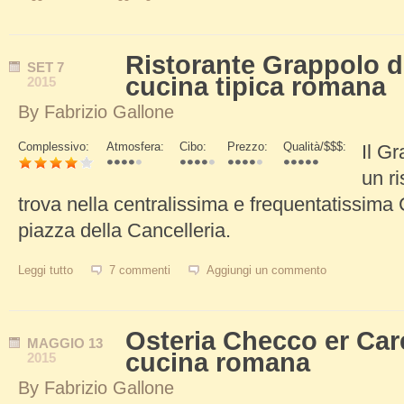
Ristorante Grappolo 
SET
7
cucina tipica romana
2015
By
Fabrizio Gallone
Complessivo:
Atmosfera:
Cibo:
Prezzo:
Qualità/$$$:
Il G
Schede Verticali
un r
trova nella centralissima e frequentatissima 
piazza della Cancelleria.
Leggi tutto
su Ristorante Grappolo d'oro Zampanò, cucina tipica romana
7 commenti
Aggiungi un commento
Osteria Checco er Care
MAGGIO
13
cucina romana
2015
By
Fabrizio Gallone