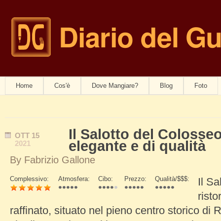
Diario del G
navwom
Home
Cos'è
Dove Mangiare?
Blog
Foto
Il Salotto del Colosseo
OTT
15
elegante e di qualità
2021
By
Fabrizio Gallone
Complessivo:
Atmosfera:
Cibo:
Prezzo:
Qualità/$$$:
Il S
Schede Verticali
risto
raffinato, situato nel pieno centro storico d