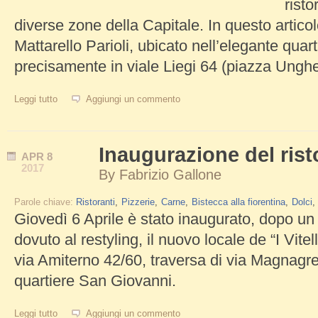
risto
diverse zone della Capitale. In questo artico
Mattarello Parioli, ubicato nell’elegante quar
precisamente in viale Liegi 64 (piazza Unghe
Leggi tutto
su Mattarello Parioli, un must per gli amanti delle fettuccine
Aggiungi un commento
Inaugurazione del risto
APR
8
2017
By
Fabrizio Gallone
Parole chiave:
Ristoranti
Pizzerie
Carne
Bistecca alla fiorentina
Dolci
Giovedì 6 Aprile è stato inaugurato, dopo un
dovuto al restyling, il nuovo locale de “I Vitell
via Amiterno 42/60, traversa di via Magnagre
quartiere San Giovanni.
Leggi tutto
su Inaugurazione del ristorante I Vitelloni
Aggiungi un commento