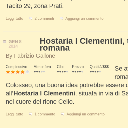
Tacito 29, zona Prati.
Leggi tutto
su Linguine al tonno del ristorante pizzeria San Marco a Prati
2 commenti
Aggiungi un commento
Hostaria I Clementini, t
GEN
8
romana
2014
By
Fabrizio Gallone
Complessivo:
Atmosfera:
Cibo:
Prezzo:
Qualità/$$$:
Se a
Schede Verticali
roma
Colosseo, una buona idea potrebbe essere que
all’
Hostaria I Clementini
, situata in via di 
nel cuore del rione Celio.
Leggi tutto
su Hostaria I Clementini, trattoria tipica romana
1 commento
Aggiungi un commento