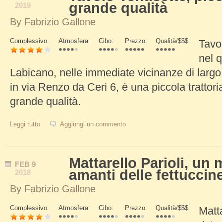
grande qualità
2019
By
Fabrizio Gallone
Complessivo:
Atmosfera:
Cibo:
Prezzo:
Qualità/$$$:
Tavo
Schede Verticali
nel q
Labicano, nelle immediate vicinanze di larg
in via Renzo da Ceri 6, è una piccola trattoria
grande qualità.
Leggi tutto
su Tavolo Ventisette, piccola trattoria di grande qualità
Aggiungi un commento
Mattarello Parioli, un 
FEB
9
amanti delle fettuccin
2018
By
Fabrizio Gallone
Complessivo:
Atmosfera:
Cibo:
Prezzo:
Qualità/$$$:
Matt
Schede Verticali