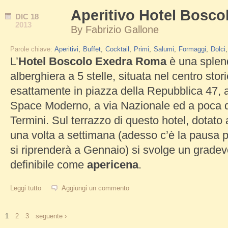
Aperitivo Hotel Bosc
DIC
18
2013
By
Fabrizio Gallone
Parole chiave:
Aperitivi
Buffet
Cocktail
Primi
Salumi
Formaggi
Dolci
L’
Hotel Boscolo Exedra Roma
è una splend
alberghiera a 5 stelle, situata nel centro sto
esattamente in piazza della Repubblica 47, 
Space Moderno, a via Nazionale ed a poca d
Termini. Sul terrazzo di questo hotel, dotato
una volta a settimana (adesso c’è la pausa per
si riprenderà a Gennaio) si svolge un grade
definibile come
apericena
.
Leggi tutto
su Aperitivo Hotel Boscolo Exedra Roma
Aggiungi un commento
1
2
3
seguente ›