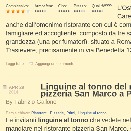
Complessivo:
Atmosfera:
Cibo:
Prezzo:
Qualità/$$$:
L’Os
Schede Verticali
Caret
anche dall’omonimo ristorante con cui è com
famigliare ed accogliente, composto da tre sa
grandezza (una per fumatori), situato a Roma
Trastevere, precisamente in via Benedetta 13,
Leggi tutto
su Osteria Checco er Carettiere, ottima cucina romana
Aggiungi un commento
Linguine al tonno del 
APR
29
pizzeria San Marco a P
2014
By
Fabrizio Gallone
Parole chiave:
Ristoranti
Pizzerie
Primi
Linguine al tonno
Le invitanti
linguine al tonno
che vedete nell
mangiare nel ristorante pizzeria San Marco, 