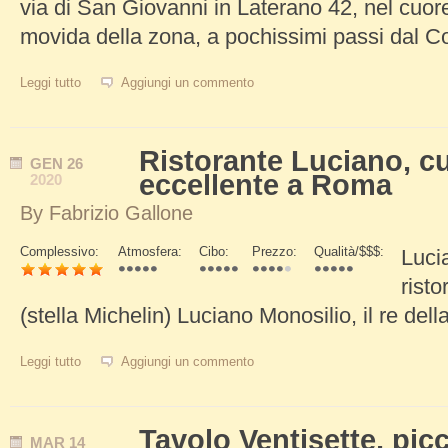
via di San Giovanni in Laterano 42, nel cuore
movida della zona, a pochissimi passi dal C
Leggi tutto
su Il Salotto del Colosseo, ristorante elegante e di qualità
Aggiungi un commento
Ristorante Luciano, cu
GEN
26
eccellente a Roma
2020
By
Fabrizio Gallone
Complessivo:
Atmosfera:
Cibo:
Prezzo:
Qualità/$$$:
Lucia
Schede Verticali
risto
(stella Michelin) Luciano Monosilio, il re del
Leggi tutto
su Ristorante Luciano, cucina italiana eccellente a Roma
Aggiungi un commento
Tavolo Ventisette, picc
MAR
14